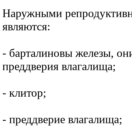
Наружными репродуктив
являются:
- барталиновы железы, о
преддверия влагалища;
- клитор;
- преддверие влагалища;