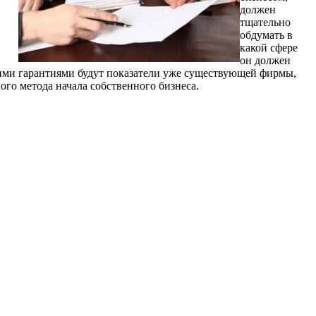
должен
тщательно
обдумать в
какой сфере
он должен
шими гарантиями будут показатели уже существующей фирмы,
ого метода начала собственного бизнеса.