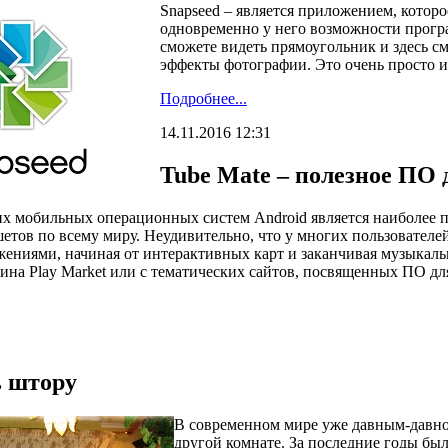
Snapseed – является приложением, котор
одновременно у него возможности програ
сможете видеть прямоугольник и здесь с
эффекты фотографии. Это очень просто и
Подробнее...
14.11.2016 12:31
Tube Mate – полезное ПО 
 мобильных операционных систем Android является наиболее п
етов по всему миру. Неудивительно, что у многих пользователе
ениями, начиная от интерактивных карт и заканчивая музыкальн
ина Play Market или с тематических сайтов, посвященных ПО для
ь штору
В современном мире уже давным-давно
другой комнате. За последние годы бы