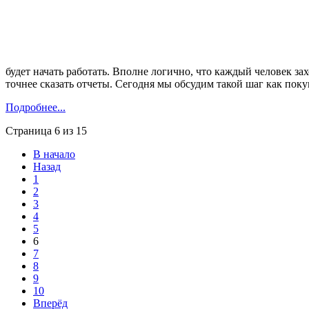
будет начать работать. Вполне логично, что каждый человек 
точнее сказать отчеты. Сегодня мы обсудим такой шаг как поку
Подробнее...
Страница 6 из 15
В начало
Назад
1
2
3
4
5
6
7
8
9
10
Вперёд