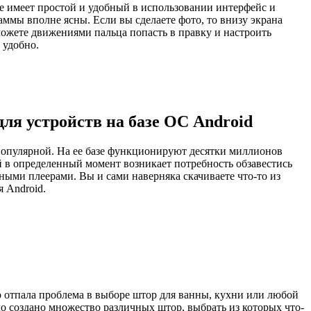
ое имеет простой и удобный в использовании интерфейс и
ммы вполне ясны. Если вы сделаете фото, то внизу экрана
можете движениями пальца попасть в правку и настроить
 удобно.
для устройств на базе ОС Android
опулярной. На ее базе функционируют десятки миллионов
й в определенный момент возникает потребность обзавестись
ыми плеерами. Вы и сами наверняка скачиваете что-то из
 Android.
 отпала проблема в выборе штор для ванны, кухни или любой
ло создано множество различных штор, выбрать из которых что-